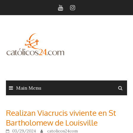
Skip
to
content
Main Menu
Realizan Viacrucis viviente en St
Bartholomew de Louisville
03/29/2024
catolicos24com